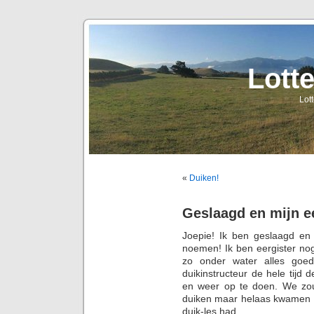
Lott
Lot
«
Duiken!
Geslaagd en mijn e
Joepie! Ik ben geslaagd en 
noemen! Ik ben eergister no
zo onder water alles goed
duikinstructeur de hele tijd 
en weer op te doen. We zou
duiken maar helaas kwamen z
duik-les had.