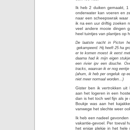
Ik heb 2 duiken gemaakt, 1 
onderwater kan voeren en ze 
naar een scheepswrak waar ze
ik na een uur driftig zoeken 
veel andere mooie dingen g
heel tuintjes van plantjes op 
De laatste nacht in Picton he
gekampeerd. Hij heeft 25 ha gro
er te komen moest ik eerst met 
daarna had ik mijn eigen stukje
een rivier ipv een douche. Ove
tracks, waarvan ik er nog eentje 
(ahum, ik heb per ongeluk op ee
niet meer normaal worden…)
Gister ben ik vertrokken ui
aan het logeren in een host
dan is het toch wel fijn als je
Boukje was aan het kajakke
vanwege het slechte weer ook 
Ik heb een nadeel gevonden 
vakantie-gevoel. Per toeval 
het enige plekje in het hele